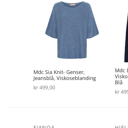
Mdc D
Mdc Sia Knit- Genser,
Visko
Jeansblå, Viskoseblanding
Blå
kr
499,00
kr
499
FIANOA
HJEL