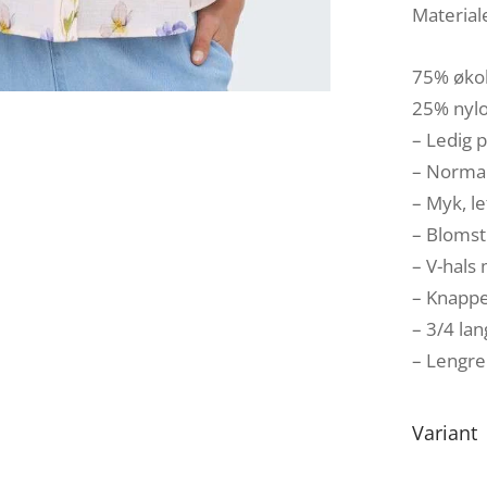
Material
75% øko
25% nyl
– Ledig 
– Normal
– Myk, le
– Blomst
– V-hals
– Knapper
– 3/4 la
– Lengre
Variant