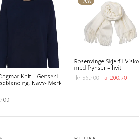
-
70
%
Dette
produktet
har
flere
varianter.
Rosenvinge Skjerf I Visk
Alternativene
med frynser – hvit
kan
agmar Knit – Genser I
Opprinnelig
Nåv
kr
669,00
kr
200,70
velges
seblanding, Navy- Mørk
pris var:
pris 
på
kr 669,00.
kr 2
,00
produktsiden
P
BUTIKK