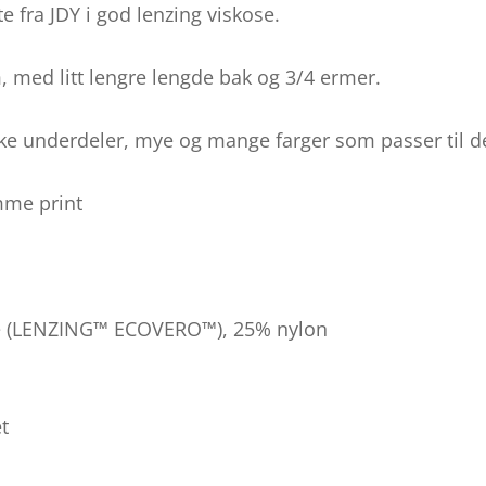
e fra JDY i god lenzing viskose.
, med litt lengre lengde bak og 3/4 ermer.
ke underdeler, mye og mange farger som passer til d
mme print
se (LENZING™ ECOVERO™), 25% nylon
et