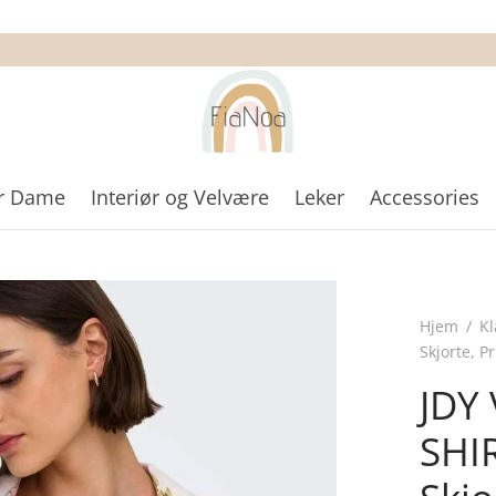
r Dame
Interiør og Velvære
Leker
Accessories
Hjem
/
K
Skjorte, 
JDY 
SHI