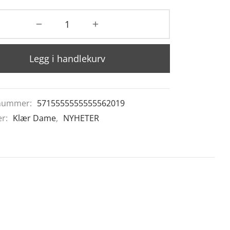
Legg i handlekurv
nummer:
5715555555555562019
er:
Klær Dame
,
NYHETER