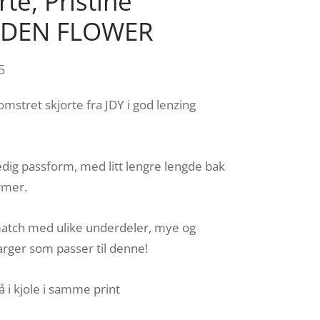
rte, Pristine
DEN FLOWER
5
omstret skjorte fra JDY i god lenzing
ledig passform, med litt lengre lengde bak
rmer.
atch med ulike underdeler, mye og
rger som passer til denne!
 i kjole i samme print