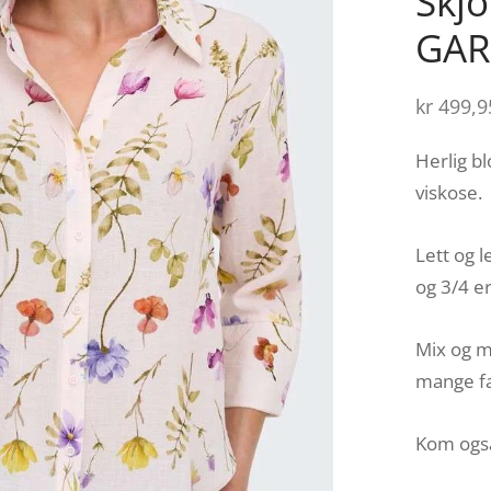
Skjo
GAR
kr
499,9
Herlig bl
viskose.
Lett og 
og 3/4 e
Mix og m
mange fa
Kom også