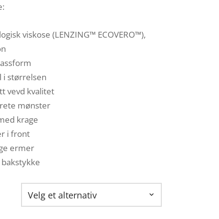
e:
logisk viskose (LENZING™ ECOVERO™),
on
passform
 i størrelsen
tt vevd kvalitet
rete mønster
 med krage
 i front
nge ermer
 bakstykke