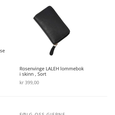
ose
ærende
Rosenvinge LALEH lommebok
er:
i skinn , Sort
00,70.
kr
399,00
FØLG OSS GJERNE