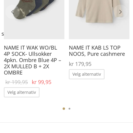
arianter.
varianter.
va
lternativene
Alternativene
Al
an
kan
ka
elges
velges
ve
se,
å
på
på
roduktsiden
produktsiden
pr
NAME IT WAK WO/BL
NAME IT KAB LS TOP
4P SOCK- Ullsokker
NOOS, Pure cashmere
4pkn. Ombre Blue 4P –
kr
179,95
2X MULLED B + 2X
Dette
OMBRE
Velg alternativ
produktet
Opprinnelig
Nåværende
kr
199,95
kr
99,95
pris var:
pris er:
har
Dette
Velg alternativ
kr 199,95.
kr 99,95.
flere
produktet
ene
varianter.
har
Alternative
flere
kan
varianter.