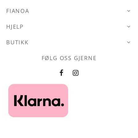
velges
Alternativene
den
på
FIANOA
kan
produktsid
velges
HJELP
på
produktsiden
BUTIKK
FØLG OSS GJERNE