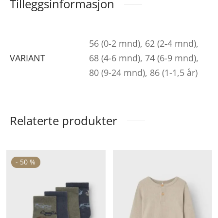
Tilleggsinformasjon
56 (0-2 mnd), 62 (2-4 mnd),
VARIANT
68 (4-6 mnd), 74 (6-9 mnd),
80 (9-24 mnd), 86 (1-1,5 år)
Relaterte produkter
ette
Dette
De
-
50
%
roduktet
produktet
pr
ar
har
ha
lere
flere
fle