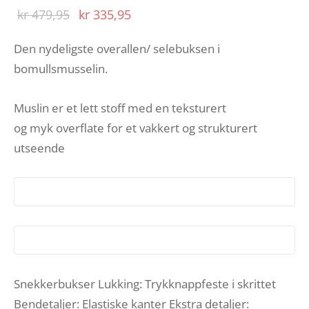
Opprinnelig
Nåværende
kr
479,95
kr
335,95
pris var:
pris er:
Den nydeligste overallen/ selebuksen i
kr 479,95.
kr 335,95.
bomullsmusselin.
Muslin er et lett stoff med en teksturert
og myk overflate for et vakkert og strukturert
utseende
Snekkerbukser Lukking: Trykknappfeste i skrittet
Bendetaljer: Elastiske kanter Ekstra detaljer: