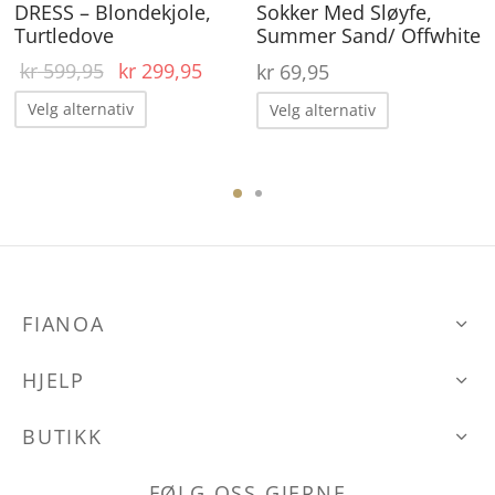
DRESS – Blondekjole,
Sokker Med Sløyfe,
Turtledove
Summer Sand/ Offwhite
Opprinnelig
Nåværende
kr
599,95
kr
299,95
kr
69,95
pris var:
pris er:
Dette
Dette
Velg alternativ
Velg alternativ
kr 599,95.
kr 299,95.
produktet
produktet
har
har
ene
flere
flere
varianter.
varianter.
Alternativene
Alternative
kan
kan
FIANOA
den
velges
velges
på
på
HJELP
produktsiden
produktsid
BUTIKK
FØLG OSS GJERNE