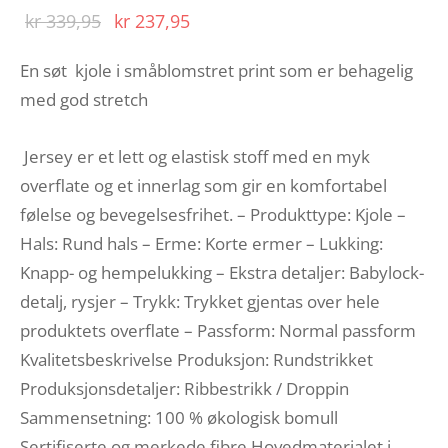
Opprinnelig
Nåværende
kr
339,95
kr
237,95
pris var:
pris er:
En søt kjole i småblomstret print som er behagelig
kr 339,95.
kr 237,95.
med god stretch
Jersey er et lett og elastisk stoff med en myk
overflate og et innerlag som gir en komfortabel
følelse og bevegelsesfrihet. – Produkttype: Kjole –
Hals: Rund hals – Erme: Korte ermer – Lukking:
Knapp- og hempelukking – Ekstra detaljer: Babylock-
detalj, rysjer – Trykk: Trykket gjentas over hele
produktets overflate – Passform: Normal passform
Kvalitetsbeskrivelse Produksjon: Rundstrikket
Produksjonsdetaljer: Ribbestrikk / Droppin
Sammensetning: 100 % økologisk bomull
Sertifiserte og merkede fibre Hovedmaterialet i