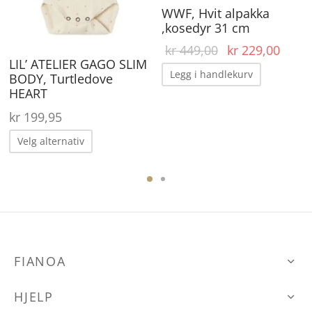
WWF, Hvit alpakka
elges
velges
,kosedyr 31 cm
å
på
Opprinnelig
Nåvæ
kr
449,00
kr
229,00
rende
roduktsiden
produktsiden
LIL’ ATELIER GAGO SLIM
pris var:
pris e
r:
Legg i handlekurv
BODY, Turtledove
kr 449,00.
kr 22
,95.
HEART
kr
199,95
Dette
Velg alternativ
produktet
ene
har
flere
varianter.
Alternativene
den
kan
FIANOA
velges
HJELP
på