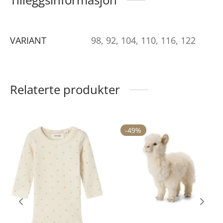
VARIANT
98, 92, 104, 110, 116, 122
Relaterte produkter
ette
-
49
%
Dette
roduktet
produktet
ar
har
lere
flere
arianter.
varianter.
lternativene
Alternativene
an
kan