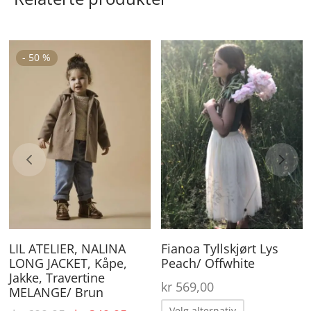
Dette
De
-
50
%
produktet
pr
har
ha
flere
fle
varianter.
va
Alternativene
Al
kan
ka
velges
ve
på
på
ærende
produktsiden
pr
LIL ATELIER, NALINA
Fianoa Tyllskjørt Lys
 er:
LONG JACKET, Kåpe,
Peach/ Offwhite
29,00.
Jakke, Travertine
kr
569,00
MELANGE/ Brun
Dette
Velg alternativ