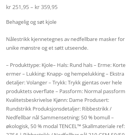
Prisområde:
kr
251,95
–
kr
359,95
kr 251,95 til
Behagelig og søt kjole
kr 359,95
Nålestrikk kjennetegnes av nedfellbare masker for
unike mønstre og et søtt utseende.
– Produkttype: Kjole
– Hals: Rund hals – Erme: Korte
ermer – Lukking: Knapp- og hempelukking – Ekstra
detaljer: Volanger – Trykk: Trykk gjentas over hele
produktets overflate – Passform: Normal passform
Kvalitetsbeskrivelse Kjønn: Dame Produsert:
Rundstrikk Produksjonsdetaljer: Ribbestrikk /
Nedfellbar nål Sammensetning: 50 % bomull –
økologisk, 50 % modal TENCEL™ Skallmateriale ref:
2754 | Ribbestrikk / Nedfellbar nål 210 GSM-50/50-