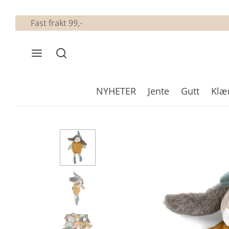
Fast frakt 99,-
NYHETER
Jente
Gutt
Klæ