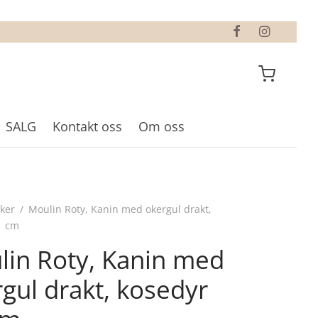
SALG
Kontakt oss
Om oss
ker
/
Moulin Roty, Kanin med okergul drakt,
1 cm
lin Roty, Kanin med
gul drakt, kosedyr