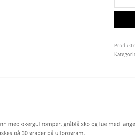
Produkt
Kategori
venn med okergul romper, gråblå sko og lue med lang
skes på 30 grader på ullprogram.