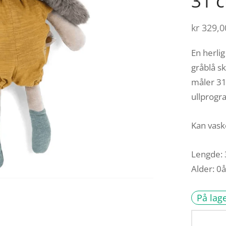
31 
kr
329,0
En herli
gråblå s
måler 31
ullprogr
Kan vask
Lengde:
Alder: 0
På lag