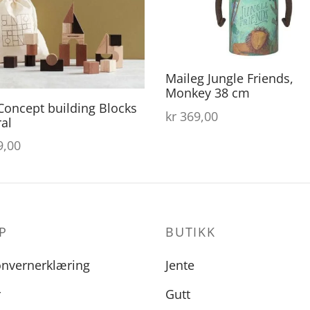
Maileg Jungle Friends,
Monkey 38 cm
Concept building Blocks
kr
369,00
al
,00
P
BUTIKK
onvernerklæring
Jente
r
Gutt