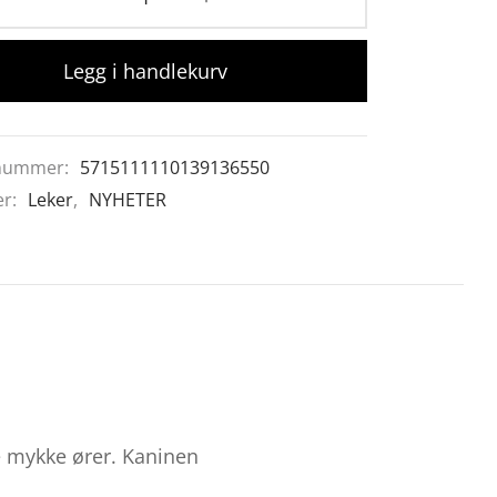
Legg i handlekurv
nummer:
5715111110139136550
er:
Leker
,
NYHETER
e mykke ører. Kaninen