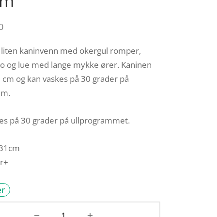
cm
0
g liten kaninvenn med okergul romper,
ko og lue med lange mykke ører. Kaninen
 cm og kan vaskes på 30 grader på
am.
es på 30 grader på ullprogrammet.
 31cm
år+
er