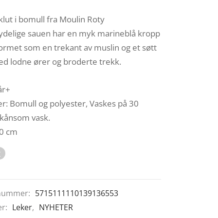
klut i bomull fra Moulin Roty
delige sauen har en myk marineblå kropp
ormet som en trekant av muslin og et søtt
ed lodne ører og broderte trekk.
år+
er: Bomull og polyester, Vaskes på 30
skånsom vask.
30 cm
t
nummer:
5715111110139136553
er:
Leker
,
NYHETER