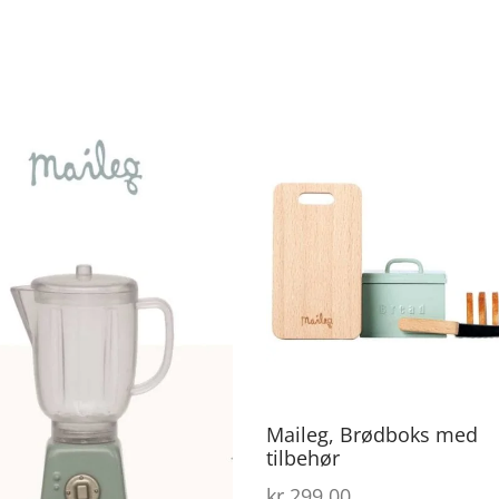
Maileg, Brødboks med
tilbehør
kr
299,00