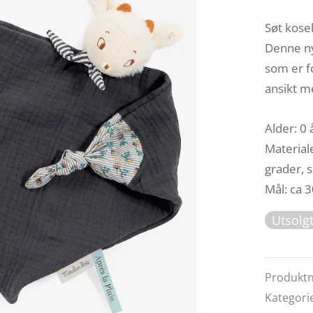
Søt kose
Denne ny
som er f
ansikt m
Alder: 0 
Material
grader, 
Mål: ca 
Utsolg
Produkt
Kategori