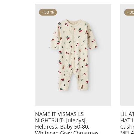
-
50
%
-
3
Dette
produktet
har
flere
varianter.
Alternativene
kan
velges
på
produktsiden
NAME IT VISMAS LS
LIL 
NIGHTSUIT- Julepysj,
HAT L
Heldress, Baby 50-80,
Cashm
Whitecap Gray Christmas
MELA