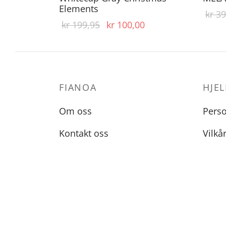
Elements
kr
39
Opprinnelig
Nåværende
kr
199,95
kr
100,00
pris var:
pris er:
kr 199,95.
kr 100,00.
FIANOA
HJEL
Om oss
Pers
Kontakt oss
Vilkå