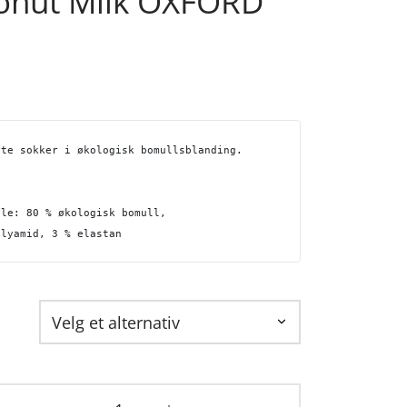
onut Milk OXFORD
øte sokker i økologisk bomullsblanding. 
ale: 80 % økologisk bomull, 
olyamid, 3 % elastan