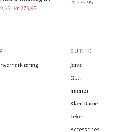
kr
179,95
Opprinnelig
Nåværende
9,95
kr
279,95
pris var:
pris er:
kr 399,95.
kr 279,95.
P
BUTIKK
onvernerklæring
Jente
r
Gutt
Interiør
Klær Dame
Leker
Accessories