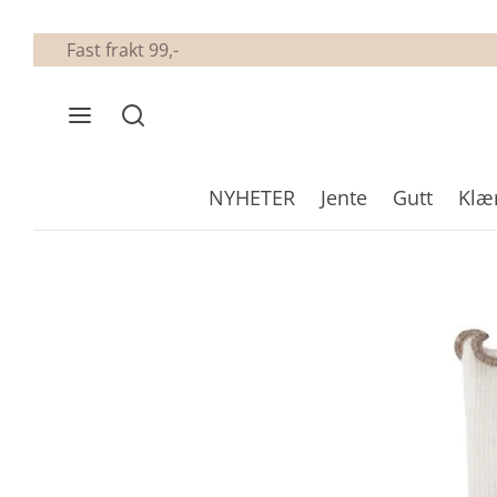
Fast frakt 99,-
NYHETER
Jente
Gutt
Klæ