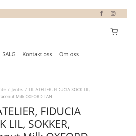
SALG
Kontakt oss
Om oss
nte
/
Jente.
/
LIL ATELIER, FIDUCIA SOCK LIL,
Coconut Milk OXFORD TAN
ATELIER, FIDUCIA
K LIL, SOKKER,