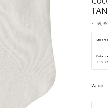
Coc
TAN
kr
69,95
Supers
Materi
17 % p
Variant