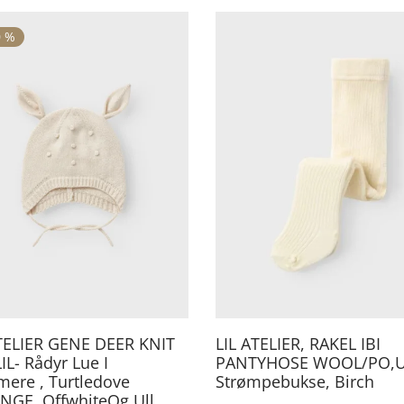
0
%
Dette
produktet
har
flere
varianter.
Alternativene
kan
velges
på
produktsiden
ATELIER GENE DEER KNIT
LIL ATELIER, RAKEL IBI
IL- Rådyr Lue I
PANTYHOSE WOOL/PO,U
ere , Turtledove
Strømpebukse, Birch
NGE, OffwhiteOg Ull