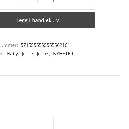
Legg i handlekurv
nummer:
5715555555555562161
er:
Baby
,
Jente
,
Jente.
,
NYHETER