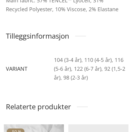
Main fabric: 57% TENCEL™ Lyocell, 31%
Recycled Polyester, 10% Viscose, 2% Elastane
Tilleggsinformasjon
104 (3-4 år), 110 (4-5 år), 116
VARIANT
(5-6 år), 122 (6-7 år), 92 (1,5-2
år), 98 (2-3 år)
Relaterte produkter
ette
-
50
%