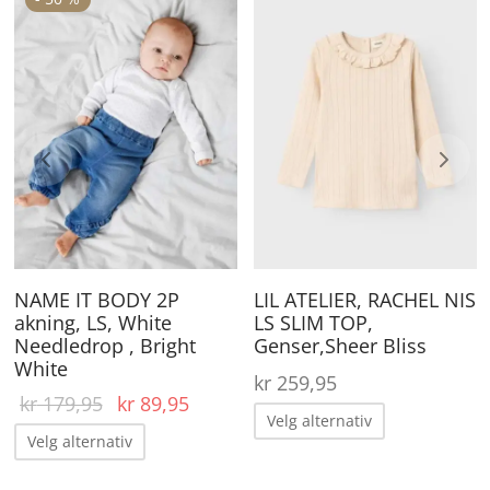
Dette
De
roduktet
produktet
pr
ar
har
ha
lere
flere
fle
arianter.
varianter.
va
lternativene
Alternativene
Al
an
kan
ka
elges
velges
ve
å
på
på
roduktsiden
produktsiden
pr
NAME IT BODY 2P
LIL ATELIER, RACHEL NIS
akning, LS, White
LS SLIM TOP,
Needledrop , Bright
Genser,Sheer Bliss
White
kr
259,95
Opprinnelig
Nåværende
kr
179,95
kr
89,95
Dette
Velg alternativ
pris var:
pris er:
Dette
Velg alternativ
produktet
kr 179,95.
kr 89,95.
produktet
har
ene