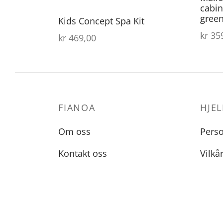
cabin
gree
Kids Concept Spa Kit
kr
359
kr
469,00
FIANOA
HJEL
Om oss
Pers
Kontakt oss
Vilkå