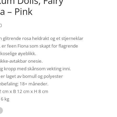
um Dolls, Fairy
a – Pink
0
n glitrende rosa heldrakt og et stjerneklar
t, er feen Fiona som skapt for flagrende
koselige øyeblikk.
 ikke-avtakbar onesie.
ig kropp med skånsom vekting inni.
er laget av bomull og polyester
nbefaling: 18+ måneder.
22 cm x B 12 cm x H 8 cm
16 kg
t