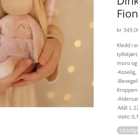
Dink
Fion
kr
349,0
Kledd i e
tyllskjør
moro og 
-Koselig,
-Bevegel
Kroppen 
-Aldersa
-Mål: L 
-Vekt: 0,
Utsolg