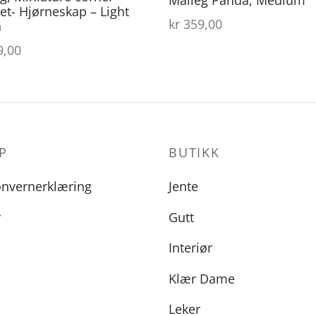
et- Hjørneskap – Light
kr
359,00
n
,00
P
BUTIKK
onvernerklæring
Jente
r
Gutt
Interiør
Klær Dame
Leker