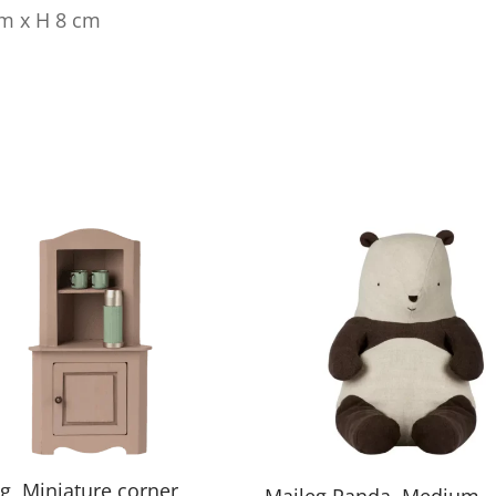
cm x H 8 cm
g, Miniature corner
Maileg Panda, Medium