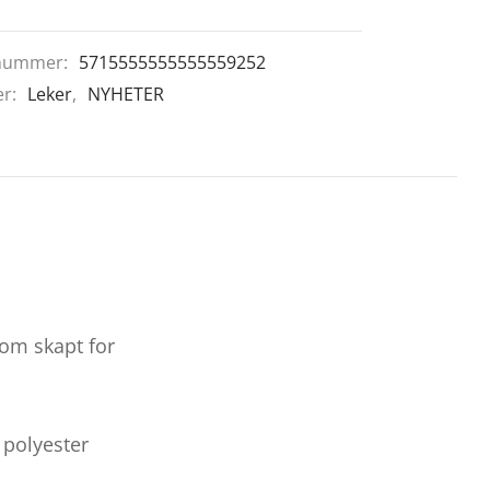
nummer:
5715555555555559252
er:
Leker
,
NYHETER
 som skapt for
 polyester